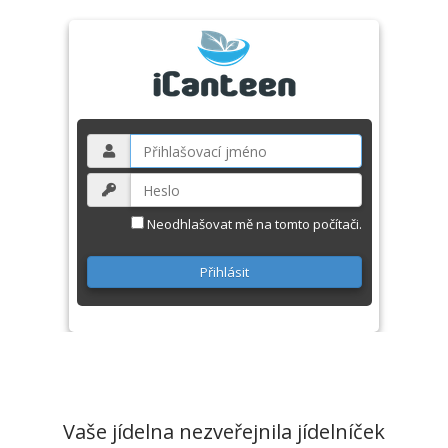
Neodhlašovat mě na tomto počítači.
Vaše jídelna nezveřejnila jídelníček